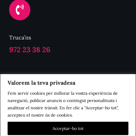
Truca’ns
972 23 38 26
Politica de Privacitat
Valorem la teva privadesa
Fem servir cookies per millorar la vostra experiència de
Avis Legal
navegació, publicar anuncis o contingut personalitzats i
analitzar el nostre trànsit. En fer clic a "Acceptar-ho tot",
accepteu el nostre ús de cookies.
Politica de Cookies
Acceptar-ho tot