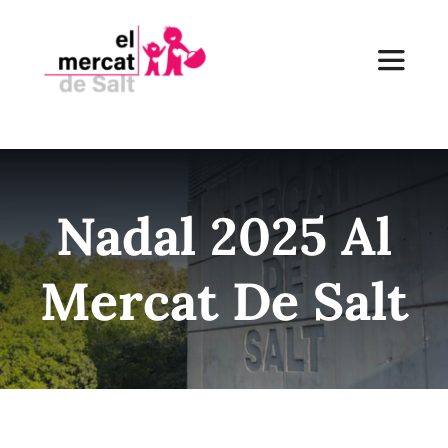
Skip
to
Toggle
content
Navigat
Inici
Nadal 2025 Al
El Mercat
Mercat De Salt
Establiments
Receptes
Notícies