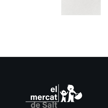
tallis, al
Mercat
pregunta
Setmana
Internacion
dels
Mercats
2026