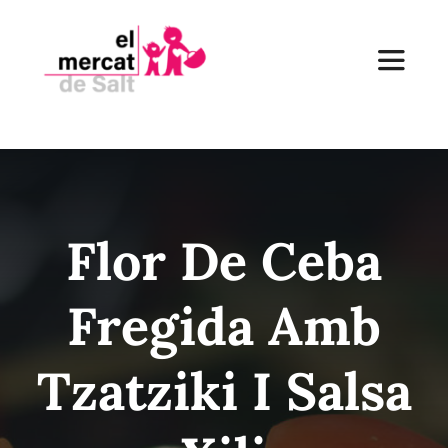
Skip
to
Toggle
content
Navigat
Inici
El Mercat
Flor De Ceba
Establiments
Fregida Amb
Receptes
Tzatziki I Salsa
Notícies