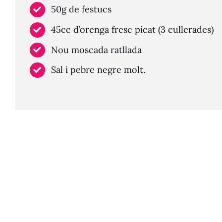
50g de festucs
45cc d’orenga fresc picat (3 cullerades)
Nou moscada ratllada
Sal i pebre negre molt.