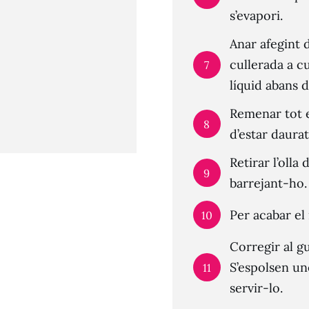
s’evapori.
Anar afegint d
cullerada a cu
7
líquid abans 
Remenar tot e
8
d’estar daura
Retirar l’olla
9
barrejant-ho.
Per acabar el 
10
Corregir al g
S’espolsen un
11
servir-lo.