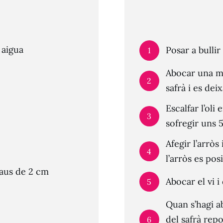
 aigua
Posar a bullir
1
Abocar una mi
2
safrà i es dei
Escalfar l’oli 
3
sofregir uns 5
Afegir l’arròs
4
l’arròs es pos
daus de 2 cm
Abocar el vi 
5
Quan s’hagi ab
del safrà rep
6