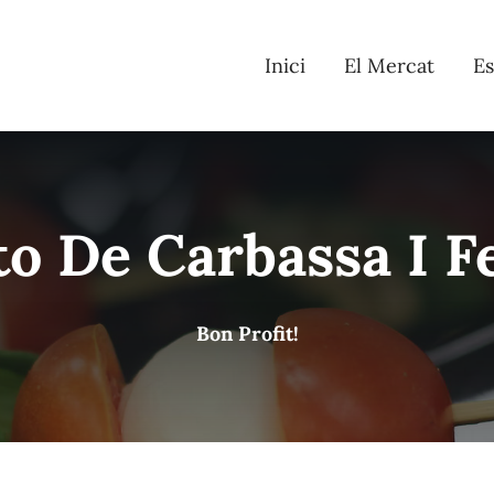
Inici
El Mercat
Es
to De Carbassa I F
Bon Profit!