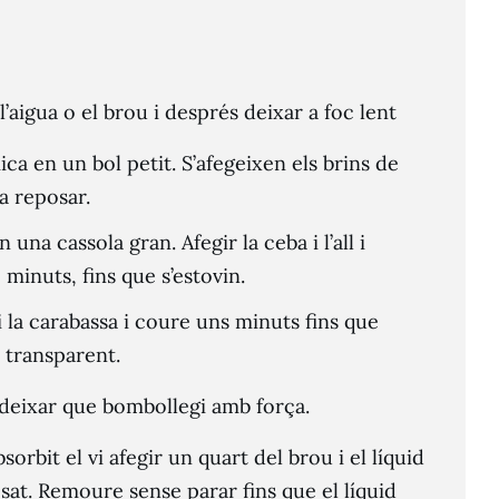
 l’aigua o el brou i després deixar a foc lent
ca en un bol petit. S’afegeixen els brins de
xa reposar.
en una cassola gran. Afegir la ceba i l’all i
 minuts, fins que s’estovin.
 i la carabassa i coure uns minuts fins que
i transparent.
i deixar que bombollegi amb força.
sorbit el vi afegir un quart del brou i el líquid
osat. Remoure sense parar fins que el líquid