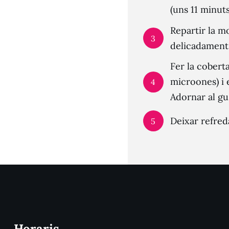
(uns 11 minut
Repartir la mo
3
delicadament 
Fer la coberta
microones) i 
4
Adornar al gu
Deixar refreda
5
Horaris