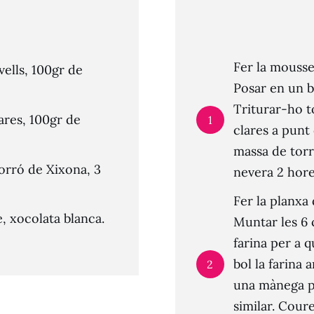
Fer la mousse 
vells, 100gr de
Posar en un bo
Triturar-ho t
lares, 100gr de
1
clares a punt
massa de torr
orró de Xixona, 3
nevera 2 hore
Fer la planxa
, xocolata blanca.
Muntar les 6 c
farina per a 
bol la farina
2
una mànega pa
similar. Cour