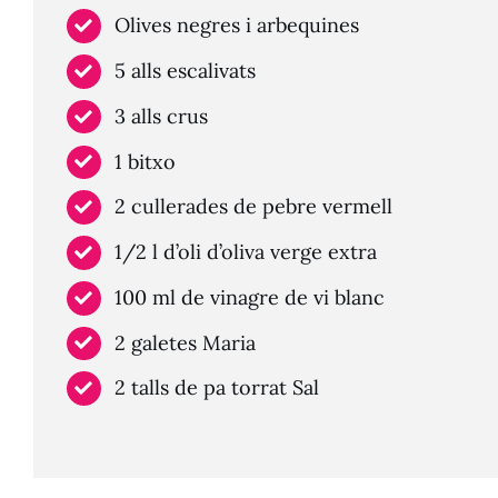
Olives negres i arbequines
5 alls escalivats
3 alls crus
1 bitxo
2 cullerades de pebre vermell
1/2 l d’oli d’oliva verge extra
100 ml de vinagre de vi blanc
2 galetes Maria
2 talls de pa torrat Sal