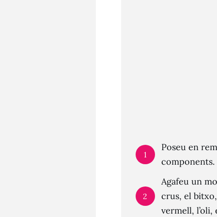
Poseu en remul
1
components.
Agafeu un mort
crus, el bitxo
2
vermell, l’oli