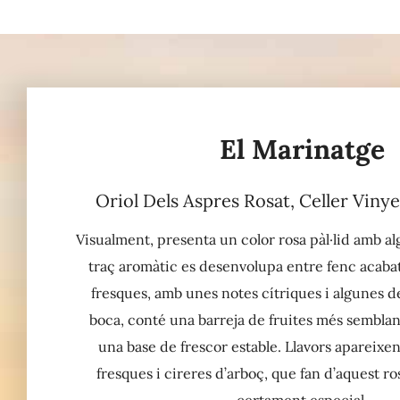
El Marinatge
Oriol Dels Aspres Rosat, Celler Viny
Visualment, presenta un color rosa pàl·lid amb alg
traç aromàtic es desenvolupa entre fenc acabat d
fresques, amb unes notes cítriques i algunes d
boca, conté una barreja de fruites més semblant
una base de frescor estable. Llavors apareixe
fresques i cireres d’arboç, que fan d’aquest ro