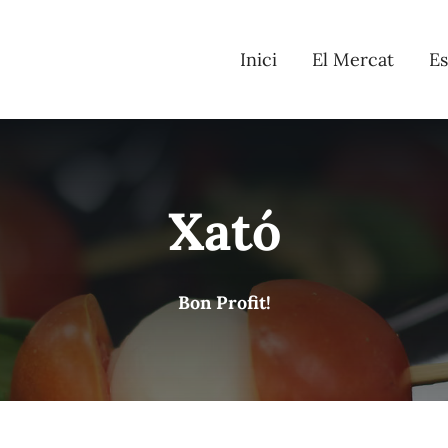
Inici
El Mercat
Es
Xató
Bon Profit!