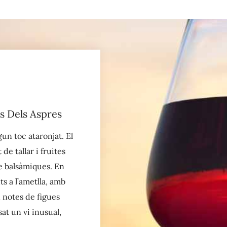
es Dels Aspres
un toc ataronjat. El
e tallar i fruites
e balsàmiques. En
s a l’ametlla, amb
n notes de figues
sat un vi inusual,