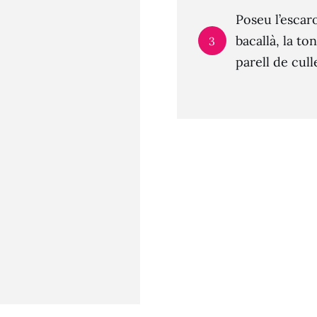
Poseu l’escaro
bacallà, la to
3
parell de cul