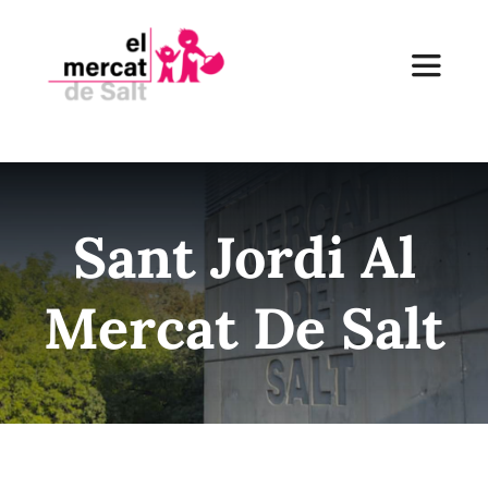
Skip
to
Toggle
content
Navigat
Inici
Sant Jordi Al
El Mercat
Mercat De Salt
Establiments
Receptes
Notícies