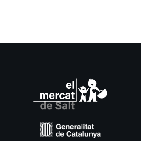
pregunta
Setmana
Internacion
dels
Mercats
2026