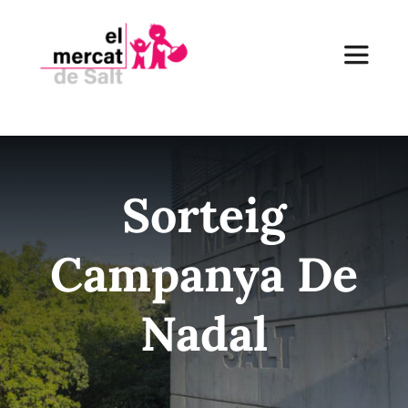
Skip
to
Toggle
content
Navigat
Inici
Sorteig
El Mercat
Campanya De
Establiments
Nadal
Receptes
Notícies