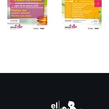
Cicle de
Tallers
xerrades
de cuina
gratuïtes
del
al
Mercat –
Mercat
Primavera
de Salt
2026