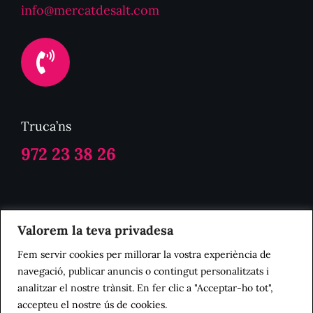
info@mercatdesalt.com
Truca’ns
972 23 38 26
Politica de Privacitat
Valorem la teva privadesa
Fem servir cookies per millorar la vostra experiència de
Avis Legal
navegació, publicar anuncis o contingut personalitzats i
analitzar el nostre trànsit. En fer clic a "Acceptar-ho tot",
accepteu el nostre ús de cookies.
Politica de Cookies